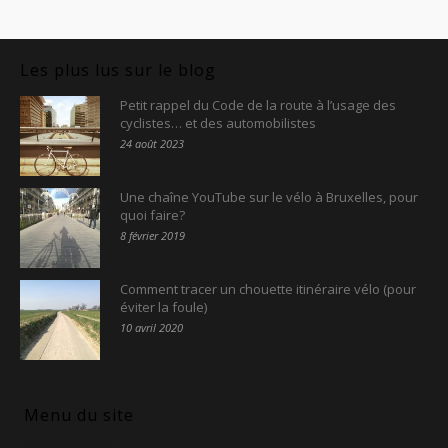
Les plus lus sur le blog
Petit rappel du Code de la route à l’usage des
cyclistes… et des automobilistes
24 août 2023
Une chaîne YouTube sur le vélo à Bruxelles, pour
quoi faire?
8 février 2019
Comment tracer un chouette itinéraire vélo (pour
éviter la foule)
10 avril 2020
Menu du site