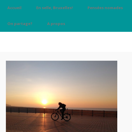
Accueil
En selle, Bruxelles!
Pensées nomades
On partage?
A propos