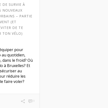
E DE SURVIE À
ES NOUVEAUX
URBAINS – PARTIE
EMENT (ET
VITER DE TE
R TON VÉLO)
équiper pour
o au quotidien,
e, dans le froid? Où
lo à Bruxelles? Et
sécuriser au
r réduire les
le faire voler?
0