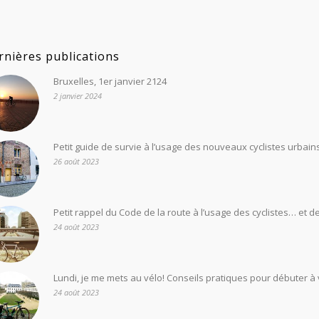
rnières publications
Bruxelles, 1er janvier 2124
2 janvier 2024
Petit guide de survie à l’usage des nouveaux cyclistes urbains 
26 août 2023
Petit rappel du Code de la route à l’usage des cyclistes… et d
24 août 2023
Lundi, je me mets au vélo! Conseils pratiques pour débuter à vé
24 août 2023