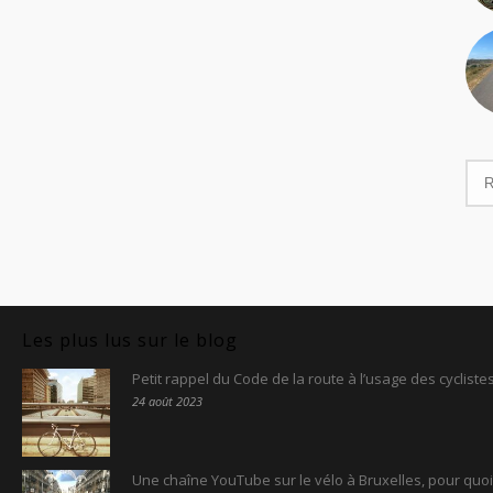
Les plus lus sur le blog
Petit rappel du Code de la route à l’usage des cyclist
24 août 2023
Une chaîne YouTube sur le vélo à Bruxelles, pour quoi