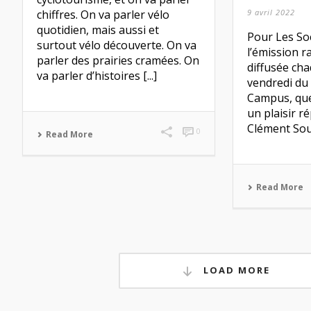
chiffres. On va parler vélo
9 avril 2022
quotidien, mais aussi et
Pour Les So
surtout vélo découverte. On va
l’émission r
parler des prairies cramées. On
diffusée ch
va parler d’histoires [...]
vendredi du
Campus, que
un plaisir r
Clément Soup
0
Read More
Read More
LOAD MORE