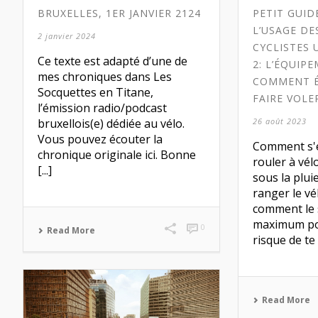
BRUXELLES, 1ER JANVIER 2124
PETIT GUID
L’USAGE D
2 janvier 2024
CYCLISTES 
Ce texte est adapté d’une de
2: L’ÉQUIP
mes chroniques dans Les
COMMENT É
Socquettes en Titane,
FAIRE VOLE
l’émission radio/podcast
bruxellois(e) dédiée au vélo.
26 août 2023
Vous pouvez écouter la
Comment s'
chronique originale ici. Bonne
rouler à vél
[...]
sous la plui
ranger le vé
comment le 
maximum pou
0
Read More
risque de te 
Read More