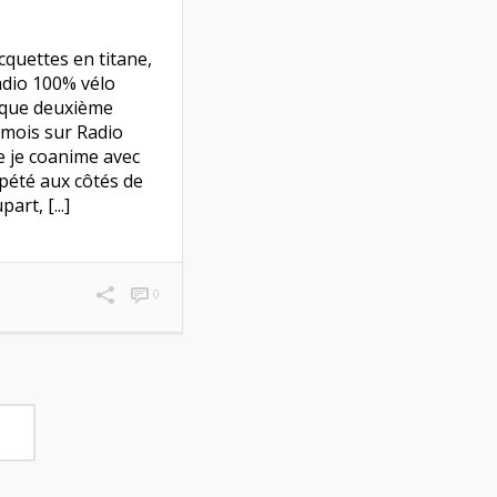
cquettes en titane,
adio 100% vélo
aque deuxième
 mois sur Radio
 je coanime avec
épété aux côtés de
art, [...]
0