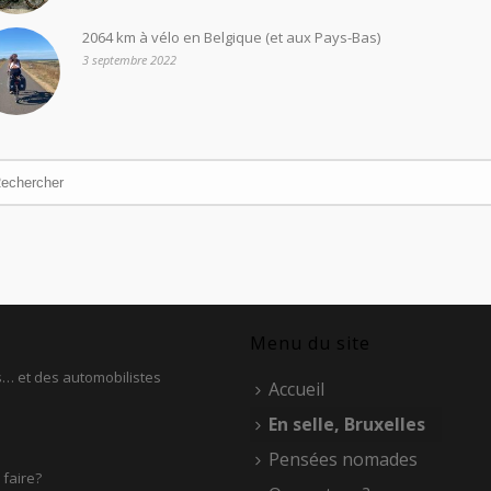
2064 km à vélo en Belgique (et aux Pays-Bas)
3 septembre 2022
Menu du site
es… et des automobilistes
Accueil
En selle, Bruxelles
Pensées nomades
 faire?