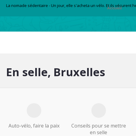
La nomade sédentaire - Un jour, elle s'acheta un vélo. Et ils vécurent 
Accueil
En selle, Bruxelles
Auto-vélo, faire la paix
Conseils pour se mettre
en selle