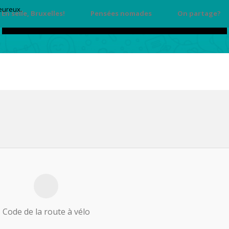
heureux.
En selle, Bruxelles!
Pensées nomades
On partage?
Code de la route à vélo