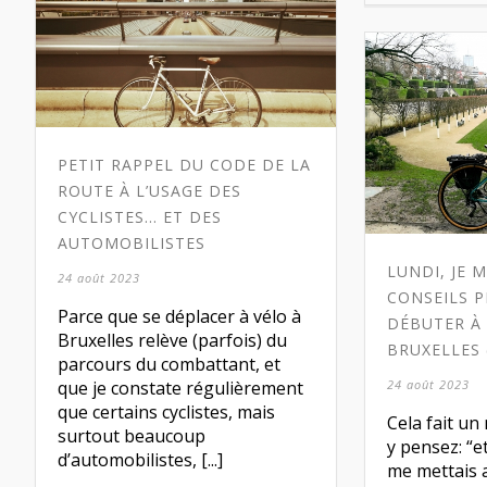
PETIT RAPPEL DU CODE DE LA
ROUTE À L’USAGE DES
CYCLISTES… ET DES
AUTOMOBILISTES
LUNDI, JE 
24 août 2023
CONSEILS 
Parce que se déplacer à vélo à
DÉBUTER À 
Bruxelles relève (parfois) du
BRUXELLES 
parcours du combattant, et
que je constate régulièrement
24 août 2023
que certains cyclistes, mais
Cela fait u
surtout beaucoup
y pensez: “et
d’automobilistes, [...]
me mettais a