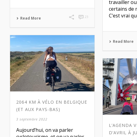
travailler o
certains de
C’est vrai que 
23
Read More
Read More
2064 KM À VÉLO EN BELGIQUE
(ET AUX PAYS-BAS)
3 septembre 2022
L’AGENDA V
Aujourd’hui, on va parler
D’AVRIL À J
cyclotourisme, et on va parler