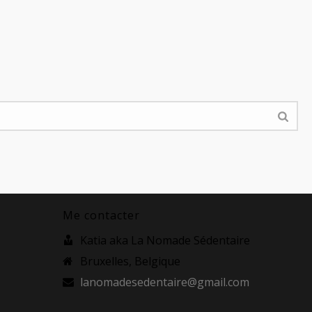
Me contacter
Katia aka La Nomade Sédentaire
Bruxelles, Belgique
lanomadesedentaire@gmail.com