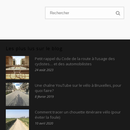
Les plus lus sur le blog
Petit rappel du Code de la route à l’usage des
cyclistes… et des automobilistes
24 août 2023
Une chaîne YouTube sur le vélo à Bruxelles, pour
quoi faire?
8 février 2019
Comment tracer un chouette itinéraire vélo (pour
éviter la foule)
10 avril 2020