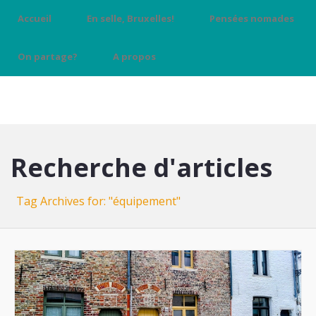
Accueil
En selle, Bruxelles!
Pensées nomades
On partage?
A propos
Recherche d'articles
Tag Archives for: "équipement"