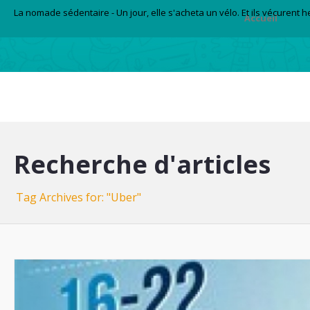
La nomade sédentaire - Un jour, elle s'acheta un vélo. Et ils vécurent 
Accueil
Recherche d'articles
Tag Archives for: "Uber"