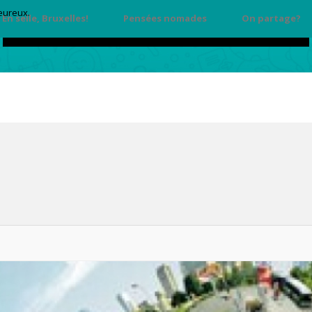
heureux.
En selle, Bruxelles!
Pensées nomades
On partage?