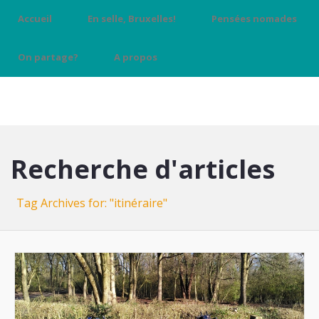
Accueil
En selle, Bruxelles!
Pensées nomades
On partage?
A propos
Recherche d'articles
Tag Archives for: "itinéraire"