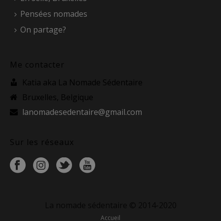
Pensées nomades
On partage?
Me contacter
Katia aka La Nomade Sédentaire
Bruxelles, Belgique
lanomadesedentaire@gmail.com
Sur les réseaux
La nomade sédentaire © 2014-2020
Accueil