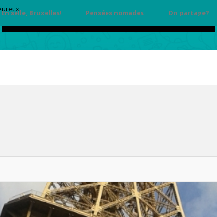
heureux.
En selle, Bruxelles!
Pensées nomades
On partage?