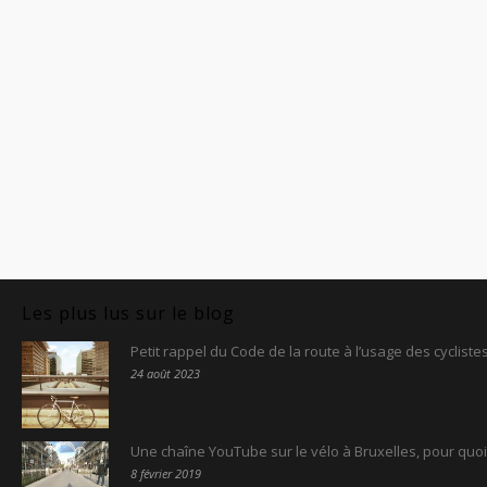
Les plus lus sur le blog
Petit rappel du Code de la route à l’usage des cyclist
24 août 2023
Une chaîne YouTube sur le vélo à Bruxelles, pour quoi
8 février 2019