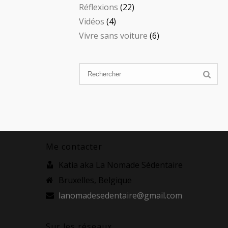
Réflexions
(22)
Vidéos
(4)
Vivre sans voiture
(6)
Me contacter
Katia aka La Nomade Sédentaire
Bruxelles, Belgique
lanomadesedentaire@gmail.com
Sur les réseaux