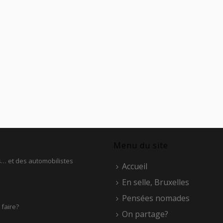
Menu du site
es… et des automobilistes
Accueil
En selle, Bruxelles
Pensées nomades
 faire?
On partage?