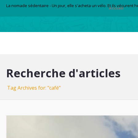
La nomade sédentaire - Un jour, elle s'acheta un vélo. Et ils vécurent 
Accueil
Recherche d'articles
Tag Archives for: "café"